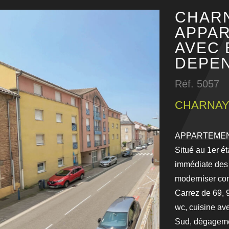
CHARN
APPAR
AVEC 
DEPEN
Réf. 5057
CHARNAY
APPARTEMENT
Situé au 1er é
immédiate des
moderniser com
Carrez de 69, 
wc, cuisine av
Sud, dégageme