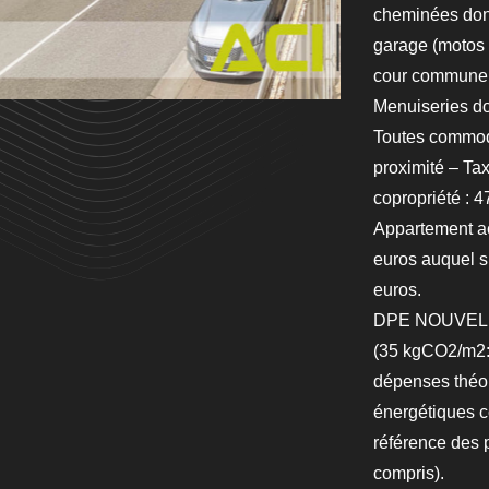
cheminées dont
garage (motos /
cour commune d
Menuiseries do
Toutes commodi
proximité – Ta
copropriété : 4
Appartement ac
euros auquel s
euros.
DPE NOUVELLE
(35 kgCO2/m2:a
dépenses théo
énergétiques c
référence des 
compris).