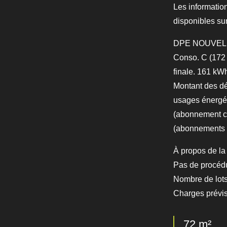
Les informatio
disponibles su
DPE NOUVELLE
Conso. C (172
finale. 161 kW
Montant des d
usages énergét
(abonnement co
(abonnements 
À propos de la 
Pas de procéd
Nombre de lots
Charges prévis
72 m²